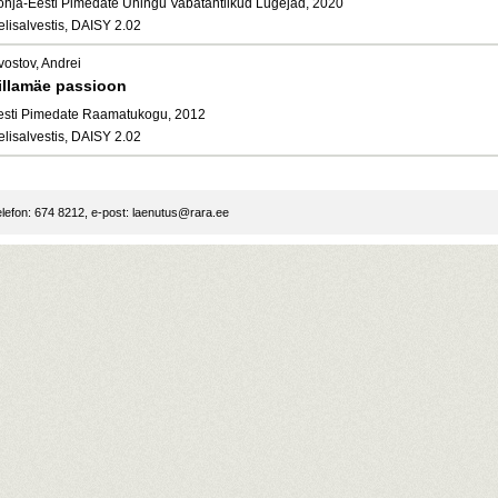
õhja-Eesti Pimedate Ühingu Vabatahtlikud Lugejad, 2020
elisalvestis, DAISY 2.02
vostov, Andrei
illamäe passioon
esti Pimedate Raamatukogu, 2012
elisalvestis, DAISY 2.02
lefon: 674 8212, e-post:
laenutus@rara.ee