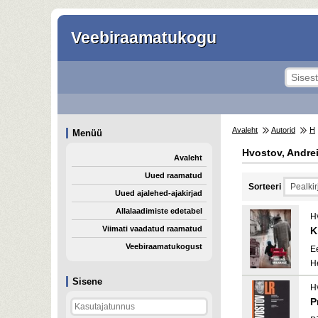
Veebiraamatukogu
Avaleht
Autorid
H
Menüü
Hvostov, Andre
Avaleht
Uued raamatud
Sorteeri
Uued ajalehed-ajakirjad
Allalaadimiste edetabel
H
Viimati vaadatud raamatud
K
Veebiraamatukogust
E
H
Sisene
H
P