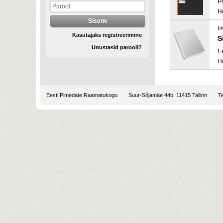
P
H
H
Kasutajaks registreerimine
S
Unustasid parooli?
E
H
Eesti Pimedate Raamatukogu
Suur-Sõjamäe 44b, 11415 Tallinn
Te