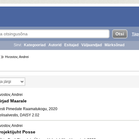
Täp
Sirvi:
Kategooriad
Autorid
Esitajad
Väljaandjad
Märksõnad
Hvostov, Andrei
i
vostov, Andrei
irjad Maarale
esti Pimedate Raamatukogu, 2020
elisalvestis, DAISY 2.02
vostov, Andrei
rojektijuht Posse