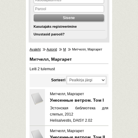
Kasutajaks registreerimine
Unustasid parooli?
Avaleht
Autorid
М
Митчелл, Маргарет
Митчелл, Маргарет
Leiti 2 tulemust
Sorteeri
Митчелл, Маргарет
Унесенные ветром. Том I
Эстонская библиотека для
слепых, 2012
Helisalvestis, DAISY 2.02
Митчелл, Маргарет
Унесенные ветром. Том II