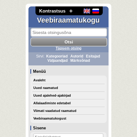
Kontrastsus
Veebiraamatukogu
Täpsem otsing
Sirvi:
Kategooriad
Autorid
Esitajad
Väljaandjad
Märksõnad
Menüü
Avaleht
Uued raamatud
Uued ajalehed-ajakirjad
Allalaadimiste edetabel
Viimati vaadatud raamatud
Veebiraamatukogust
Sisene