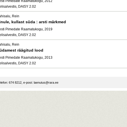
esti Pimedate Raamatukogu, 2012
elisalvestis, DAISY 2.02
ahisalu, Rein
inule, kullast süda : arsti märkmed
esti Pimedate Raamatukogu, 2019
elisalvestis, DAISY 2.02
ahisalu, Rein
üdamest räägitud lood
esti Pimedate Raamatukogu, 2013
elisalvestis, DAISY 2.02
lefon: 674 8212, e-post:
laenutus@rara.ee