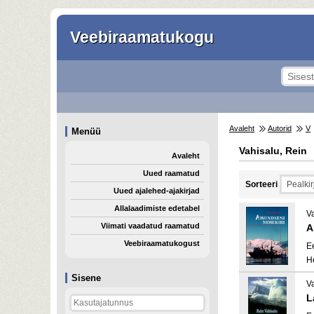
Veebiraamatukogu
Avaleht
Autorid
V
Menüü
Vahisalu, Rein
Avaleht
Uued raamatud
Sorteeri
Uued ajalehed-ajakirjad
Allalaadimiste edetabel
V
Viimati vaadatud raamatud
A
Veebiraamatukogust
E
H
Sisene
V
L