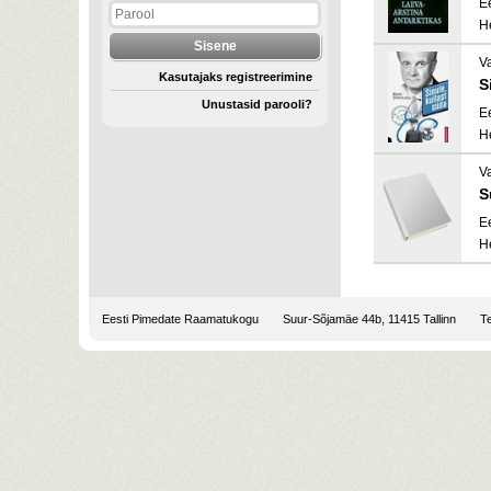
E
H
V
Kasutajaks registreerimine
S
Unustasid parooli?
E
H
V
S
E
H
Eesti Pimedate Raamatukogu
Suur-Sõjamäe 44b, 11415 Tallinn
Te