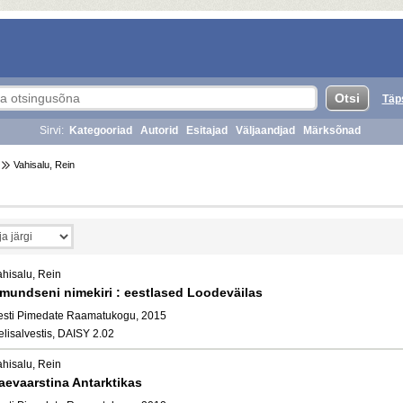
Täp
Sirvi:
Kategooriad
Autorid
Esitajad
Väljaandjad
Märksõnad
Vahisalu, Rein
ahisalu, Rein
mundseni nimekiri : eestlased Loodeväilas
esti Pimedate Raamatukogu, 2015
elisalvestis, DAISY 2.02
ahisalu, Rein
aevaarstina Antarktikas