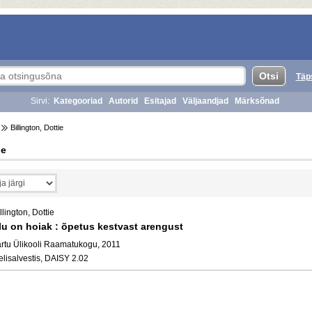
Täp
Sirvi:
Kategooriad
Autorid
Esitajad
Väljaandjad
Märksõnad
Billington, Dottie
ie
llington, Dottie
lu on hoiak : õpetus kestvast arengust
artu Ülikooli Raamatukogu, 2011
elisalvestis, DAISY 2.02