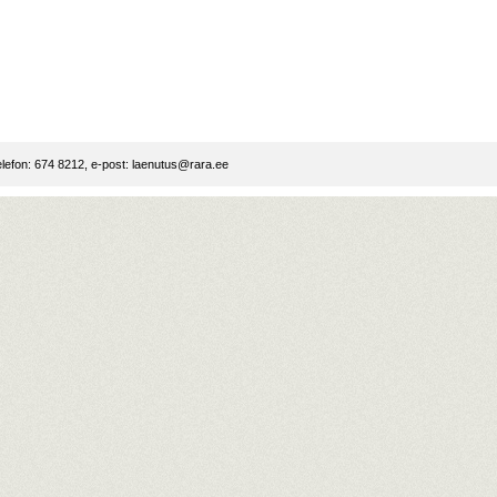
lefon: 674 8212, e-post:
laenutus@rara.ee