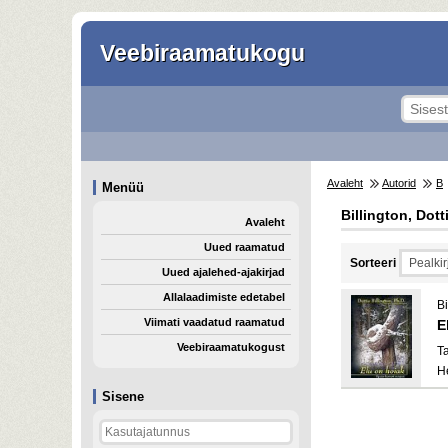
Veebiraamatukogu
Avaleht
Autorid
B
Menüü
Billington, Dott
Avaleht
Uued raamatud
Sorteeri
Uued ajalehed-ajakirjad
Allalaadimiste edetabel
Bi
Viimati vaadatud raamatud
E
Veebiraamatukogust
T
H
Sisene