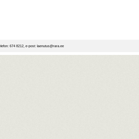
lefon: 674 8212, e-post:
laenutus@rara.ee