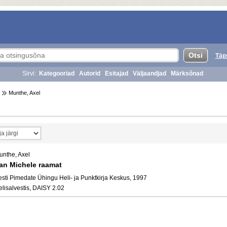
Täp
Sirvi:
Kategooriad
Autorid
Esitajad
Väljaandjad
Märksõnad
Munthe, Axel
unthe, Axel
an Michele raamat
esti Pimedate Ühingu Heli- ja Punktkirja Keskus, 1997
elisalvestis, DAISY 2.02