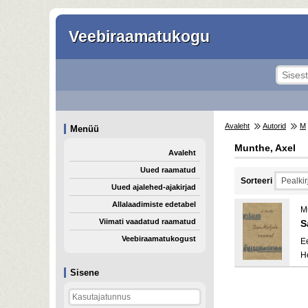
Veebiraamatukogu
Avaleht
Autorid
M
Menüü
Munthe, Axel
Avaleht
Uued raamatud
Sorteeri
Uued ajalehed-ajakirjad
Allalaadimiste edetabel
M
Viimati vaadatud raamatud
S
Veebiraamatukogust
E
H
Sisene