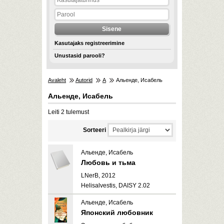
Kasutajaks registreerimine
Unustasid parooli?
Avaleht
Autorid
А
Альенде, Исабель
Альенде, Исабель
Leiti 2 tulemust
Sorteeri
Альенде, Исабель
Любовь и тьма
LNerB, 2012
Helisalvestis, DAISY 2.02
Альенде, Исабель
Японский любовник