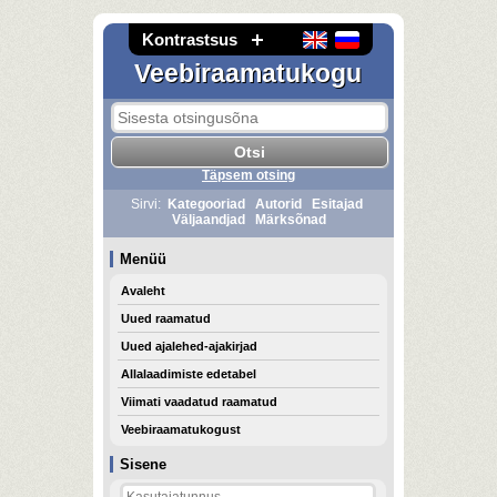
Kontrastsus
Veebiraamatukogu
Täpsem otsing
Sirvi:
Kategooriad
Autorid
Esitajad
Väljaandjad
Märksõnad
Menüü
Avaleht
Uued raamatud
Uued ajalehed-ajakirjad
Allalaadimiste edetabel
Viimati vaadatud raamatud
Veebiraamatukogust
Sisene