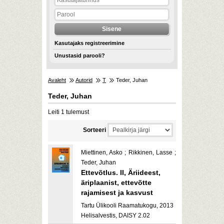
Kasutajaks registreerimine
Unustasid parooli?
Avaleht
Autorid
T
Teder, Juhan
Teder, Juhan
Leiti 1 tulemust
Sorteeri
Miettinen, Asko ; Rikkinen, Lasse ;
Teder, Juhan
Ettevõtlus. II, Äriideest,
äriplaanist, ettevõtte
rajamisest ja kasvust
Tartu Ülikooli Raamatukogu, 2013
Helisalvestis, DAISY 2.02