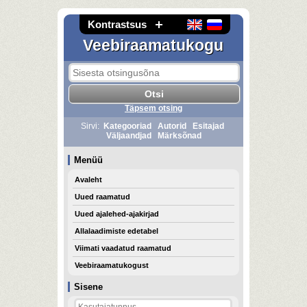
Kontrastsus
Veebiraamatukogu
Täpsem otsing
Sirvi:
Kategooriad
Autorid
Esitajad
Väljaandjad
Märksõnad
Menüü
Avaleht
Uued raamatud
Uued ajalehed-ajakirjad
Allalaadimiste edetabel
Viimati vaadatud raamatud
Veebiraamatukogust
Sisene