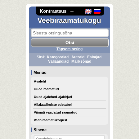
Kontrastsus
Veebiraamatukogu
Täpsem otsing
Sirvi:
Kategooriad
Autorid
Esitajad
Väljaandjad
Märksõnad
Menüü
Avaleht
Uued raamatud
Uued ajalehed-ajakirjad
Allalaadimiste edetabel
Viimati vaadatud raamatud
Veebiraamatukogust
Sisene