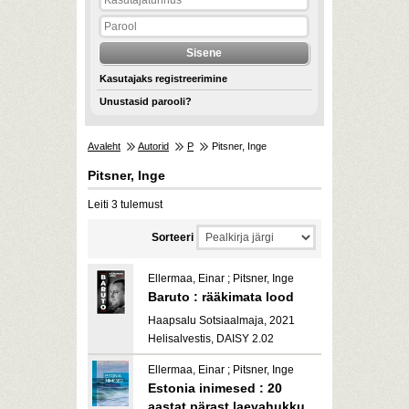
Kasutajaks registreerimine
Unustasid parooli?
Avaleht
Autorid
P
Pitsner, Inge
Pitsner, Inge
Leiti 3 tulemust
Sorteeri
Ellermaa, Einar ; Pitsner, Inge
Baruto : rääkimata lood
Haapsalu Sotsiaalmaja, 2021
Helisalvestis, DAISY 2.02
Ellermaa, Einar ; Pitsner, Inge
Estonia inimesed : 20
aastat pärast laevahukku