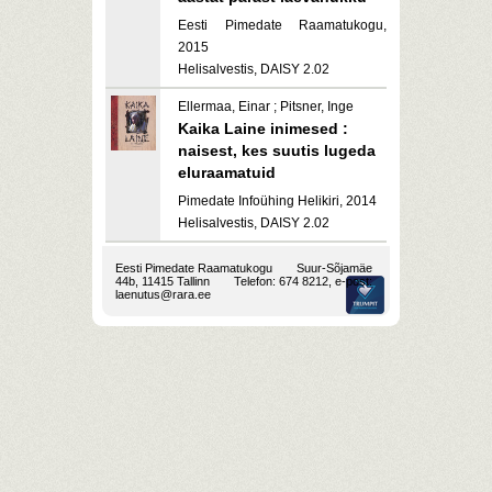
Eesti Pimedate Raamatukogu,
2015
Helisalvestis, DAISY 2.02
Ellermaa, Einar ; Pitsner, Inge
Kaika Laine inimesed :
naisest, kes suutis lugeda
eluraamatuid
Pimedate Infoühing Helikiri, 2014
Helisalvestis, DAISY 2.02
Eesti Pimedate Raamatukogu
Suur-Sõjamäe
44b, 11415 Tallinn
Telefon: 674 8212, e-post:
laenutus@rara.ee