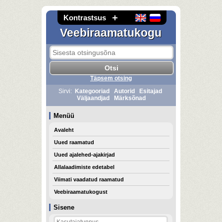
Kontrastsus
Veebiraamatukogu
Täpsem otsing
Sirvi:
Kategooriad
Autorid
Esitajad
Väljaandjad
Märksõnad
Menüü
Avaleht
Uued raamatud
Uued ajalehed-ajakirjad
Allalaadimiste edetabel
Viimati vaadatud raamatud
Veebiraamatukogust
Sisene