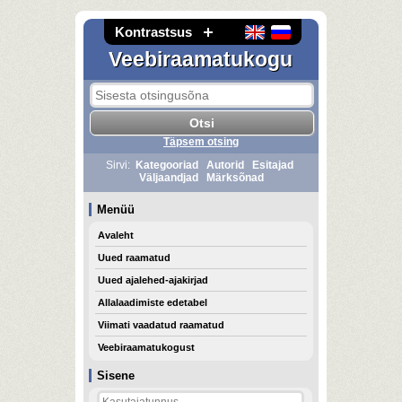
Kontrastsus
Veebiraamatukogu
Täpsem otsing
Sirvi:
Kategooriad
Autorid
Esitajad
Väljaandjad
Märksõnad
Menüü
Avaleht
Uued raamatud
Uued ajalehed-ajakirjad
Allalaadimiste edetabel
Viimati vaadatud raamatud
Veebiraamatukogust
Sisene