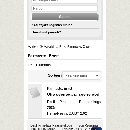
Kasutajaks registreerimine
Unustasid parooli?
Avaleht
Autorid
P
Parmasto, Erast
Parmasto, Erast
Leiti 1 tulemust
Sorteeri
Parmasto, Erast
Ühe seenevana seenelood
Eesti Pimedate Raamatukogu,
2005
Helisalvestis, DAISY 2.02
Eesti Pimedate Raamatukogu
Suur-Sõjamäe
44b, 11415 Tallinn
Telefon: 674 8212, e-post: