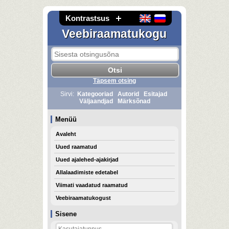
Kontrastsus
Veebiraamatukogu
Täpsem otsing
Sirvi:
Kategooriad
Autorid
Esitajad
Väljaandjad
Märksõnad
Menüü
Avaleht
Uued raamatud
Uued ajalehed-ajakirjad
Allalaadimiste edetabel
Viimati vaadatud raamatud
Veebiraamatukogust
Sisene