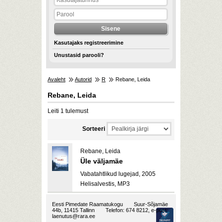
Kasutajaks registreerimine
Unustasid parooli?
Avaleht
Autorid
R
Rebane, Leida
Rebane, Leida
Leiti 1 tulemust
Sorteeri
Rebane, Leida
Üle väljamäe
Vabatahtlikud lugejad, 2005
Helisalvestis, MP3
Eesti Pimedate Raamatukogu
Suur-Sõjamäe
44b, 11415 Tallinn
Telefon: 674 8212, e-post:
laenutus@rara.ee