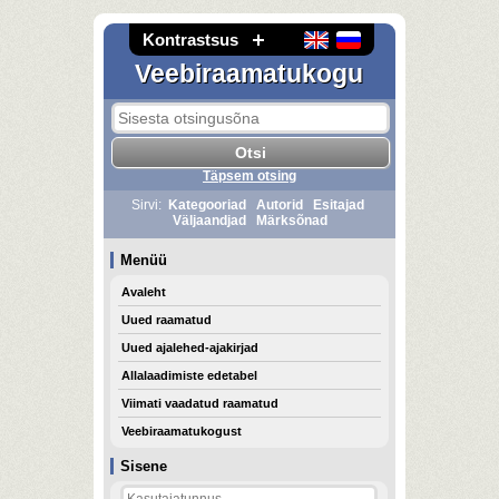
Kontrastsus
Veebiraamatukogu
Täpsem otsing
Sirvi:
Kategooriad
Autorid
Esitajad
Väljaandjad
Märksõnad
Menüü
Avaleht
Uued raamatud
Uued ajalehed-ajakirjad
Allalaadimiste edetabel
Viimati vaadatud raamatud
Veebiraamatukogust
Sisene