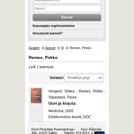
Kasutajaks registreerimine
Unustasid parooli?
Avaleht
Autorid
R
Remes, Pirkko
Remes, Pirkko
Leiti 1 tulemust
Sorteeri
Hirsjärvi, Sirkka ; Remes, Pirkko ;
Sajavaara, Paula
Uuri ja kirjuta
Medicina, 2005
Elektrooniline teavik, DOC
Eesti Pimedate Raamatukogu
Suur-Sõjamäe
44b, 11415 Tallinn
Telefon: 674 8212, e-post: