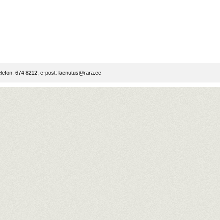
lefon: 674 8212, e-post:
laenutus@rara.ee