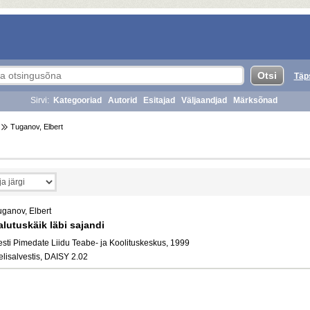
Täp
Sirvi:
Kategooriad
Autorid
Esitajad
Väljaandjad
Märksõnad
Tuganov, Elbert
uganov, Elbert
alutuskäik läbi sajandi
esti Pimedate Liidu Teabe- ja Koolituskeskus, 1999
elisalvestis, DAISY 2.02