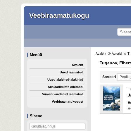
Veebiraamatukogu
Avaleht
Autorid
T
Menüü
Tuganov, Elbert
Avaleht
Uued raamatud
Sorteeri
Uued ajalehed-ajakirjad
Allalaadimiste edetabel
T
Viimati vaadatud raamatud
J
Veebiraamatukogust
E
H
Sisene