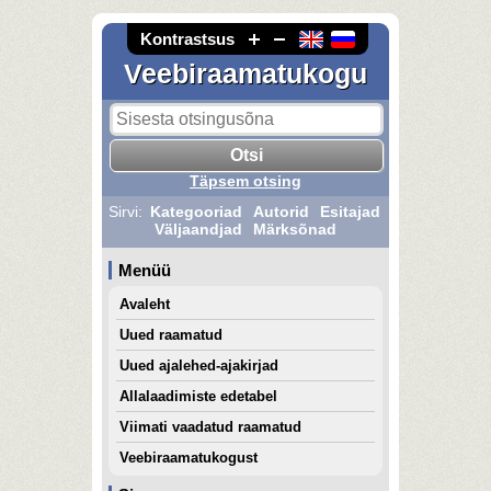
Kontrastsus
Veebiraamatukogu
Täpsem otsing
Sirvi:
Kategooriad
Autorid
Esitajad
Väljaandjad
Märksõnad
Menüü
Avaleht
Uued raamatud
Uued ajalehed-ajakirjad
Allalaadimiste edetabel
Viimati vaadatud raamatud
Veebiraamatukogust