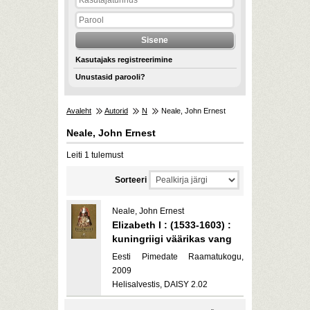
Kasutajaks registreerimine
Unustasid parooli?
Avaleht
Autorid
N
Neale, John Ernest
Neale, John Ernest
Leiti 1 tulemust
Sorteeri
Neale, John Ernest
Elizabeth I : (1533-1603) :
kuningriigi väärikas vang
Eesti Pimedate Raamatukogu,
2009
Helisalvestis, DAISY 2.02