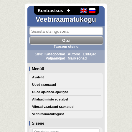
Kontrastsus
Veebiraamatukogu
Täpsem otsing
Sirvi:
Kategooriad
Autorid
Esitajad
Väljaandjad
Märksõnad
Menüü
Avaleht
Uued raamatud
Uued ajalehed-ajakirjad
Allalaadimiste edetabel
Viimati vaadatud raamatud
Veebiraamatukogust
Sisene