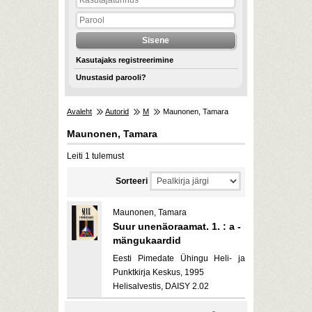
Kasutajaks registreerimine
Unustasid parooli?
Avaleht
Autorid
M
Maunonen, Tamara
Maunonen, Tamara
Leiti 1 tulemust
Sorteeri
Maunonen, Tamara
Suur unenäoraamat. 1. : a -
mängukaardid
Eesti Pimedate Ühingu Heli- ja
Punktkirja Keskus, 1995
Helisalvestis, DAISY 2.02