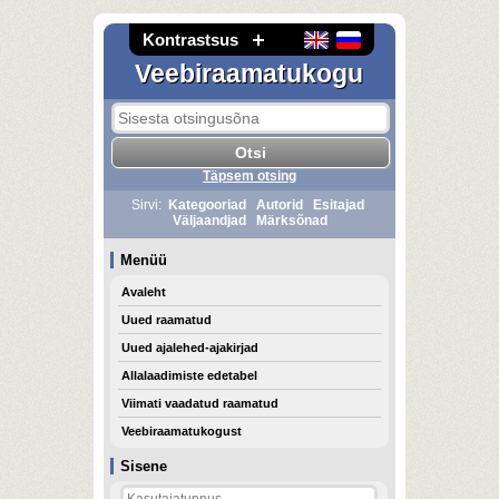
Kontrastsus
Veebiraamatukogu
Täpsem otsing
Sirvi:
Kategooriad
Autorid
Esitajad
Väljaandjad
Märksõnad
Menüü
Avaleht
Uued raamatud
Uued ajalehed-ajakirjad
Allalaadimiste edetabel
Viimati vaadatud raamatud
Veebiraamatukogust
Sisene