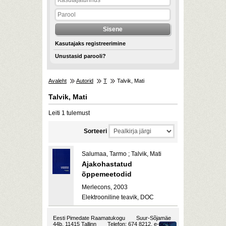
Kasutajaks registreerimine
Unustasid parooli?
Avaleht
Autorid
T
Talvik, Mati
Talvik, Mati
Leiti 1 tulemust
Sorteeri
Salumaa, Tarmo ; Talvik, Mati
Ajakohastatud
õppemeetodid
Merlecons, 2003
Elektrooniline teavik, DOC
Eesti Pimedate Raamatukogu
Suur-Sõjamäe
44b, 11415 Tallinn
Telefon: 674 8212, e-post: