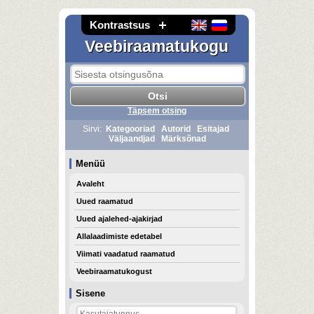
Kontrastsus
Veebiraamatukogu
Täpsem otsing
Sirvi:
Kategooriad
Autorid
Esitajad
Väljaandjad
Märksõnad
Menüü
Avaleht
Uued raamatud
Uued ajalehed-ajakirjad
Allalaadimiste edetabel
Viimati vaadatud raamatud
Veebiraamatukogust
Sisene