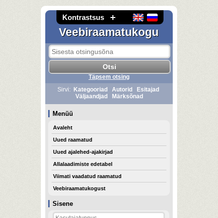
Kontrastsus
Veebiraamatukogu
Täpsem otsing
Sirvi:
Kategooriad
Autorid
Esitajad
Väljaandjad
Märksõnad
Menüü
Avaleht
Uued raamatud
Uued ajalehed-ajakirjad
Allalaadimiste edetabel
Viimati vaadatud raamatud
Veebiraamatukogust
Sisene