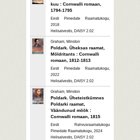
kuu : Cornwalli romaan,
1794-1795
Eesti Pimedate Raamatukogu,
2018
Helisalvestis, DAISY 2.02
Graham, Winston
Poldark. Üheksas raamat,
Möldritants : Cornwalli
romaan, 1812-1813
Eesti Pimedate Raamatukogu,
2022
Helisalvestis, DAISY 2.02
Graham, Winston
Poldark. Üheteistkümnes
Poldarki raamat,
Väändunud mõõk :
Cornwalli romaan, 1815
Eesti Rahvusraamatukogu
Pimedate Raamatukogu, 2024
Helisalvestis, DAISY 2.02