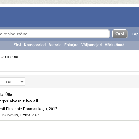
Täp
Sirvi:
Kategooriad
Autorid
Esitajad
Väljaandjad
Märksõnad
Ulla, Ülle
la, Ülle
erpsichore tiiva all
esti Pimedate Raamatukogu, 2017
elisalvestis, DAISY 2.02