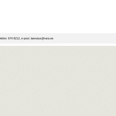
lefon: 674 8212, e-post:
laenutus@rara.ee