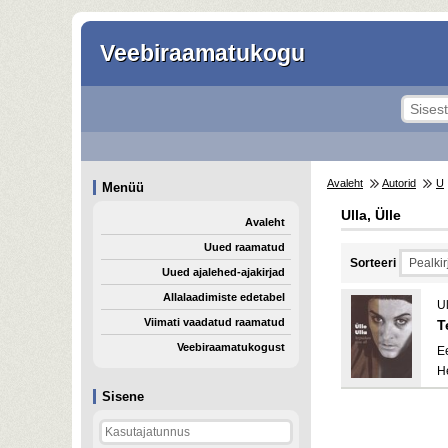
Veebiraamatukogu
Avaleht
Autorid
U
Menüü
Ulla, Ülle
Avaleht
Uued raamatud
Sorteeri
Uued ajalehed-ajakirjad
Allalaadimiste edetabel
Ul
Viimati vaadatud raamatud
T
Veebiraamatukogust
E
H
Sisene