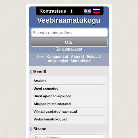
Kontrastsus
Veebiraamatukogu
Täpsem otsing
Sirvi:
Kategooriad
Autorid
Esitajad
Väljaandjad
Märksõnad
Menüü
Avaleht
Uued raamatud
Uued ajalehed-ajakirjad
Allalaadimiste edetabel
Viimati vaadatud raamatud
Veebiraamatukogust
Sisene