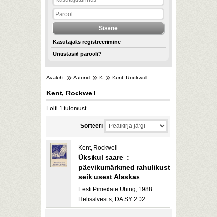
Kasutajaks registreerimine
Unustasid parooli?
Avaleht
Autorid
K
Kent, Rockwell
Kent, Rockwell
Leiti 1 tulemust
Sorteeri
Kent, Rockwell
Üksikul saarel :
päevikumärkmed rahulikust
seiklusest Alaskas
Eesti Pimedate Ühing, 1988
Helisalvestis, DAISY 2.02