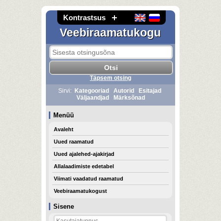
Kontrastsus
Veebiraamatukogu
Täpsem otsing
Sirvi:
Kategooriad
Autorid
Esitajad
Väljaandjad
Märksõnad
Menüü
Avaleht
Uued raamatud
Uued ajalehed-ajakirjad
Allalaadimiste edetabel
Viimati vaadatud raamatud
Veebiraamatukogust
Sisene