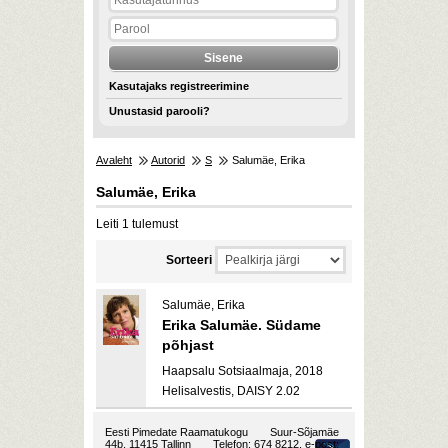
Kasutajaks registreerimine
Unustasid parooli?
Avaleht
Autorid
S
Salumäe, Erika
Salumäe, Erika
Leiti 1 tulemust
Sorteeri
Salumäe, Erika
Erika Salumäe. Südame
põhjast
Haapsalu Sotsiaalmaja, 2018
Helisalvestis, DAISY 2.02
Eesti Pimedate Raamatukogu
Suur-Sõjamäe
44b, 11415 Tallinn
Telefon: 674 8212, e-post: