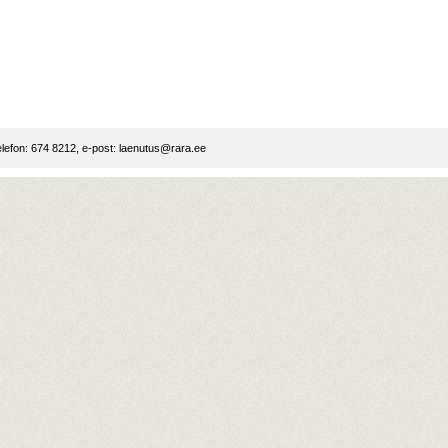
lefon: 674 8212, e-post:
laenutus@rara.ee