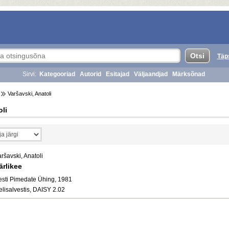
Täp
Sirvi:
Kategooriad
Autorid
Esitajad
Väljaandjad
Märksõnad
Varšavski, Anatoli
oli
ršavski, Anatoli
ärlikee
esti Pimedate Ühing, 1981
elisalvestis, DAISY 2.02