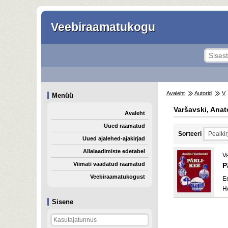
Veebiraamatukogu
Avaleht
Autorid
V
Menüü
Varšavski, Anat
Avaleht
Uued raamatud
Sorteeri
Uued ajalehed-ajakirjad
Allalaadimiste edetabel
Va
Viimati vaadatud raamatud
P
Veebiraamatukogust
E
H
Sisene