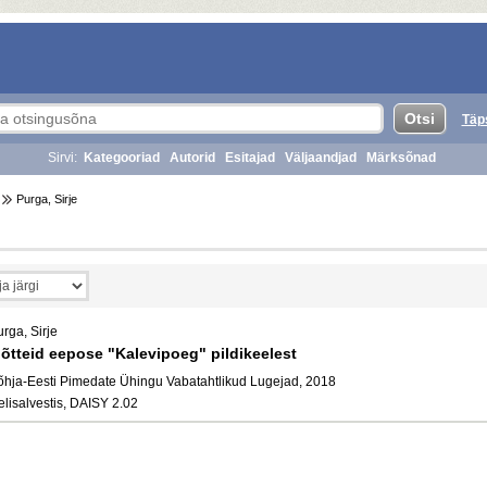
Täp
Sirvi:
Kategooriad
Autorid
Esitajad
Väljaandjad
Märksõnad
Purga, Sirje
rga, Sirje
õtteid eepose "Kalevipoeg" pildikeelest
õhja-Eesti Pimedate Ühingu Vabatahtlikud Lugejad, 2018
elisalvestis, DAISY 2.02