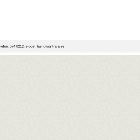
lefon: 674 8212, e-post:
laenutus@rara.ee