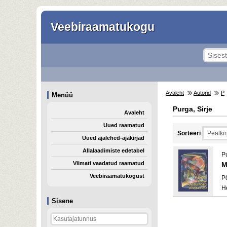
Veebiraamatukogu
Avaleht
Autorid
P
Menüü
Purga, Sirje
Avaleht
Uued raamatud
Sorteeri
Uued ajalehed-ajakirjad
Allalaadimiste edetabel
Pu
Viimati vaadatud raamatud
M
Veebiraamatukogust
P
H
Sisene