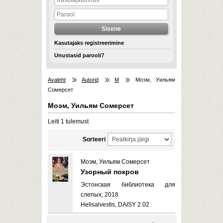
Kasutajaks registreerimine
Unustasid parooli?
Avaleht
Autorid
М
Моэм, Уильям
Сомерсет
Моэм, Уильям Сомерсет
Leiti 1 tulemust
Sorteeri
Моэм, Уильям Сомерсет
Узорный покров
Эстонская библиотека для
слепых, 2018
Helisalvestis, DAISY 2.02