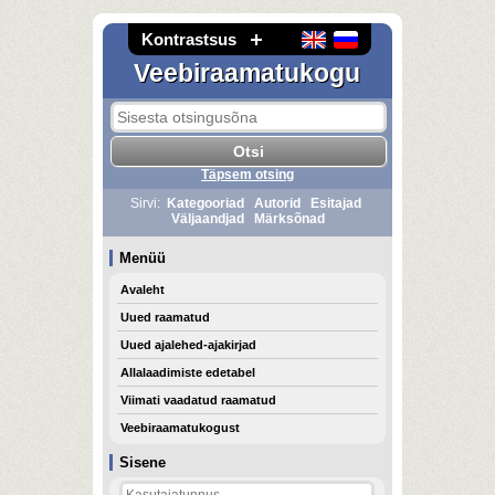
Kontrastsus
Veebiraamatukogu
Täpsem otsing
Sirvi:
Kategooriad
Autorid
Esitajad
Väljaandjad
Märksõnad
Menüü
Avaleht
Uued raamatud
Uued ajalehed-ajakirjad
Allalaadimiste edetabel
Viimati vaadatud raamatud
Veebiraamatukogust
Sisene