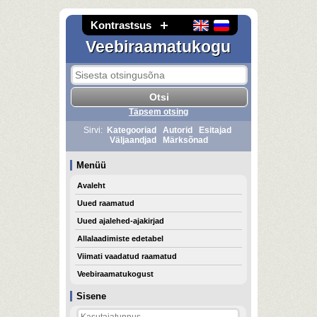
Kontrastsus
Veebiraamatukogu
Täpsem otsing
Sirvi:
Kategooriad
Autorid
Esitajad
Väljaandjad
Märksõnad
Menüü
Avaleht
Uued raamatud
Uued ajalehed-ajakirjad
Allalaadimiste edetabel
Viimati vaadatud raamatud
Veebiraamatukogust
Sisene