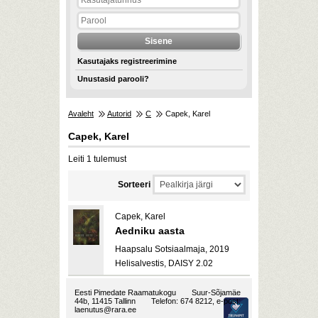
Kasutajaks registreerimine
Unustasid parooli?
Avaleht
Autorid
C
Capek, Karel
Capek, Karel
Leiti 1 tulemust
Sorteeri
Capek, Karel
Aedniku aasta
Haapsalu Sotsiaalmaja, 2019
Helisalvestis, DAISY 2.02
Eesti Pimedate Raamatukogu
Suur-Sõjamäe
44b, 11415 Tallinn
Telefon: 674 8212, e-post:
laenutus@rara.ee