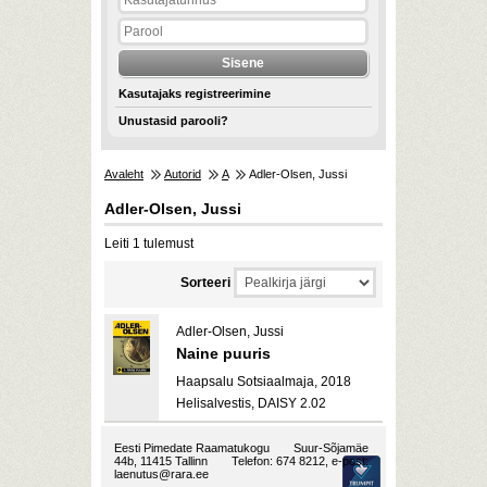
Kasutajaks registreerimine
Unustasid parooli?
Avaleht
Autorid
A
Adler-Olsen, Jussi
Adler-Olsen, Jussi
Leiti 1 tulemust
Sorteeri
Adler-Olsen, Jussi
Naine puuris
Haapsalu Sotsiaalmaja, 2018
Helisalvestis, DAISY 2.02
Eesti Pimedate Raamatukogu
Suur-Sõjamäe
44b, 11415 Tallinn
Telefon: 674 8212, e-post:
laenutus@rara.ee