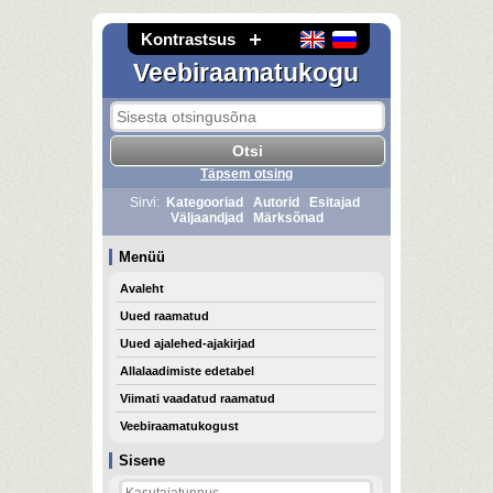
Kontrastsus
Veebiraamatukogu
Täpsem otsing
Sirvi:
Kategooriad
Autorid
Esitajad
Väljaandjad
Märksõnad
Menüü
Avaleht
Uued raamatud
Uued ajalehed-ajakirjad
Allalaadimiste edetabel
Viimati vaadatud raamatud
Veebiraamatukogust
Sisene