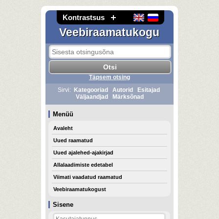
Kontrastsus
Veebiraamatukogu
Täpsem otsing
Sirvi:
Kategooriad
Autorid
Esitajad
Väljaandjad
Märksõnad
Menüü
Avaleht
Uued raamatud
Uued ajalehed-ajakirjad
Allalaadimiste edetabel
Viimati vaadatud raamatud
Veebiraamatukogust
Sisene