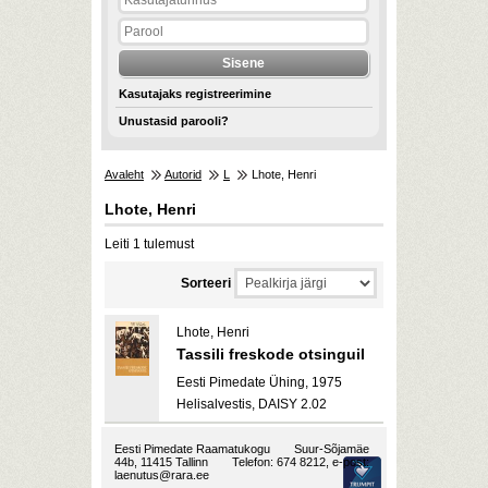
Kasutajaks registreerimine
Unustasid parooli?
Avaleht
Autorid
L
Lhote, Henri
Lhote, Henri
Leiti 1 tulemust
Sorteeri
Lhote, Henri
Tassili freskode otsinguil
Eesti Pimedate Ühing, 1975
Helisalvestis, DAISY 2.02
Eesti Pimedate Raamatukogu
Suur-Sõjamäe
44b, 11415 Tallinn
Telefon: 674 8212, e-post:
laenutus@rara.ee