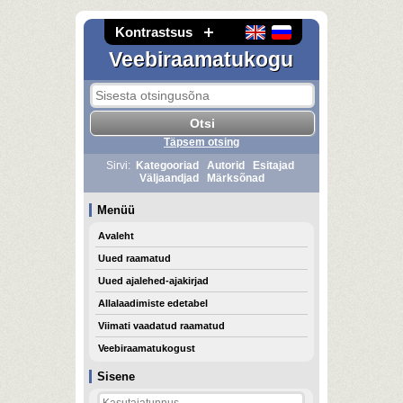
Kontrastsus
Veebiraamatukogu
Täpsem otsing
Sirvi:
Kategooriad
Autorid
Esitajad
Väljaandjad
Märksõnad
Menüü
Avaleht
Uued raamatud
Uued ajalehed-ajakirjad
Allalaadimiste edetabel
Viimati vaadatud raamatud
Veebiraamatukogust
Sisene