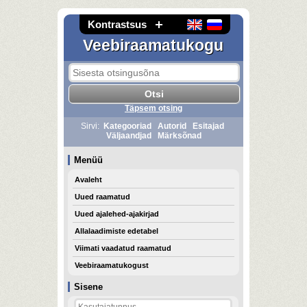
Kontrastsus
Veebiraamatukogu
Täpsem otsing
Sirvi:
Kategooriad
Autorid
Esitajad
Väljaandjad
Märksõnad
Menüü
Avaleht
Uued raamatud
Uued ajalehed-ajakirjad
Allalaadimiste edetabel
Viimati vaadatud raamatud
Veebiraamatukogust
Sisene