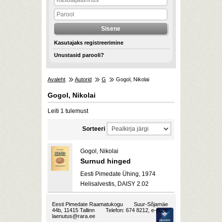
Kasutajaks registreerimine
Unustasid parooli?
Avaleht
Autorid
G
Gogol, Nikolai
Gogol, Nikolai
Leiti 1 tulemust
Sorteeri
Gogol, Nikolai
Surnud hinged
Eesti Pimedate Ühing, 1974
Helisalvestis, DAISY 2.02
Eesti Pimedate Raamatukogu
Suur-Sõjamäe
44b, 11415 Tallinn
Telefon: 674 8212, e-post:
laenutus@rara.ee