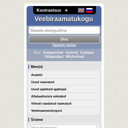
Kontrastsus
Veebiraamatukogu
Täpsem otsing
Sirvi:
Kategooriad
Autorid
Esitajad
Väljaandjad
Märksõnad
Menüü
Avaleht
Uued raamatud
Uued ajalehed-ajakirjad
Allalaadimiste edetabel
Viimati vaadatud raamatud
Veebiraamatukogust
Sisene