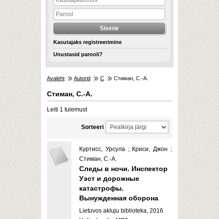
Kasutajaks registreerimine
Unustasid parooli?
Avaleht
Autorid
С
Стиман, С.-А.
Стиман, С.-А.
Leiti 1 tulemust
Sorteeri
Куртисс, Урсула ; Криси, Джон ;
Стиман, С.-А.
Следы в ночи. Инспектор
Уэст и дорожные
катастрофы.
Вынужденная оборона
Lietuvos akluju biblioteka, 2016