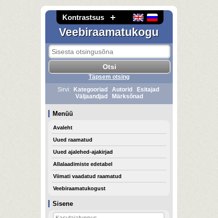
Kontrastsus
Veebiraamatukogu
Täpsem otsing
Sirvi:
Kategooriad
Autorid
Esitajad
Väljaandjad
Märksõnad
Menüü
Avaleht
Uued raamatud
Uued ajalehed-ajakirjad
Allalaadimiste edetabel
Viimati vaadatud raamatud
Veebiraamatukogust
Sisene