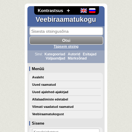
Kontrastsus
Veebiraamatukogu
Täpsem otsing
Sirvi:
Kategooriad
Autorid
Esitajad
Väljaandjad
Märksõnad
Menüü
Avaleht
Uued raamatud
Uued ajalehed-ajakirjad
Allalaadimiste edetabel
Viimati vaadatud raamatud
Veebiraamatukogust
Sisene