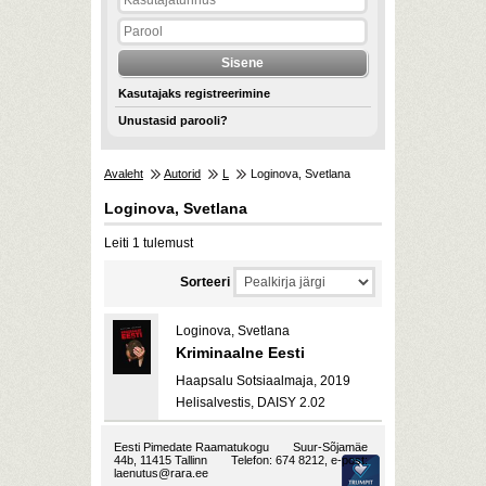
Kasutajaks registreerimine
Unustasid parooli?
Avaleht
Autorid
L
Loginova, Svetlana
Loginova, Svetlana
Leiti 1 tulemust
Sorteeri
Loginova, Svetlana
Kriminaalne Eesti
Haapsalu Sotsiaalmaja, 2019
Helisalvestis, DAISY 2.02
Eesti Pimedate Raamatukogu
Suur-Sõjamäe
44b, 11415 Tallinn
Telefon: 674 8212, e-post:
laenutus@rara.ee