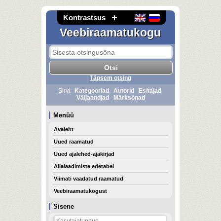
Kontrastsus
Veebiraamatukogu
Täpsem otsing
Sirvi:
Kategooriad
Autorid
Esitajad
Väljaandjad
Märksõnad
Menüü
Avaleht
Uued raamatud
Uued ajalehed-ajakirjad
Allalaadimiste edetabel
Viimati vaadatud raamatud
Veebiraamatukogust
Sisene