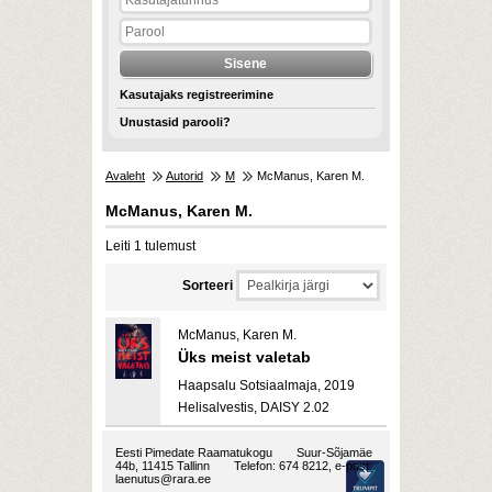
Kasutajaks registreerimine
Unustasid parooli?
Avaleht
Autorid
M
McManus, Karen M.
McManus, Karen M.
Leiti 1 tulemust
Sorteeri
McManus, Karen M.
Üks meist valetab
Haapsalu Sotsiaalmaja, 2019
Helisalvestis, DAISY 2.02
Eesti Pimedate Raamatukogu
Suur-Sõjamäe
44b, 11415 Tallinn
Telefon: 674 8212, e-post:
laenutus@rara.ee