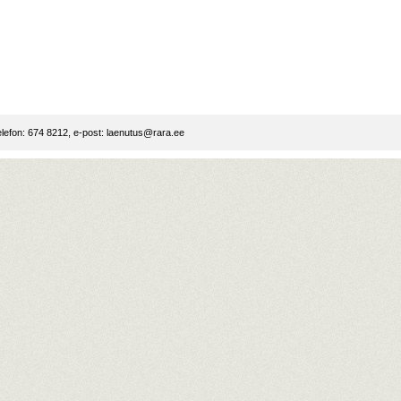
lefon: 674 8212, e-post:
laenutus@rara.ee