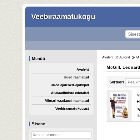
Veebiraamatukogu
Avaleht
Autorid
M
Menüü
McGill, Leonar
Avaleht
Uued raamatud
Sorteeri
Uued ajalehed-ajakirjad
Allalaadimiste edetabel
M
Viimati vaadatud raamatud
H
Veebiraamatukogust
P
H
Sisene