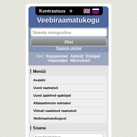
Kontrastsus
Veebiraamatukogu
Täpsem otsing
Sirvi:
Kategooriad
Autorid
Esitajad
Väljaandjad
Märksõnad
Menüü
Avaleht
Uued raamatud
Uued ajalehed-ajakirjad
Allalaadimiste edetabel
Viimati vaadatud raamatud
Veebiraamatukogust
Sisene