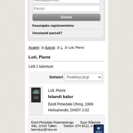
Kasutajaks registreerimine
Unustasid parooli?
Avaleht
Autorid
L
Loti, Pierre
Loti, Pierre
Leiti 1 tulemust
Sorteeri
Loti, Pierre
Islandi kalur
Eesti Pimedate Ühing, 1969
Helisalvestis, DAISY 2.02
Eesti Pimedate Raamatukogu
Suur-Sõjamäe
44b, 11415 Tallinn
Telefon: 674 8212, e-post:
laenutus@rara.ee