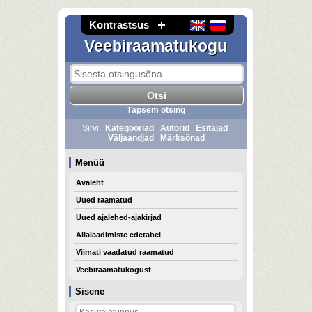
Kontrastsus
Veebiraamatukogu
Täpsem otsing
Sirvi:
Kategooriad
Autorid
Esitajad
Väljaandjad
Märksõnad
Menüü
Avaleht
Uued raamatud
Uued ajalehed-ajakirjad
Allalaadimiste edetabel
Viimati vaadatud raamatud
Veebiraamatukogust
Sisene