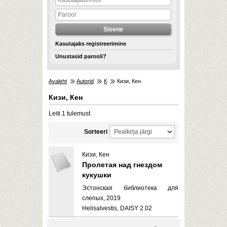
Kasutajaks registreerimine
Unustasid parooli?
Avaleht
Autorid
К
Кизи, Кен
Кизи, Кен
Leiti 1 tulemust
Sorteeri
Кизи, Кен
Пролетая над гнездом
кукушки
Эстонская библиотека для
слепых, 2019
Helisalvestis, DAISY 2.02