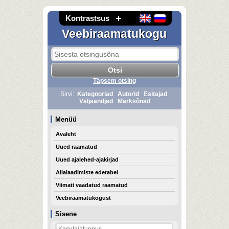
Kontrastsus
Veebiraamatukogu
Täpsem otsing
Sirvi:
Kategooriad
Autorid
Esitajad
Väljaandjad
Märksõnad
Menüü
Avaleht
Uued raamatud
Uued ajalehed-ajakirjad
Allalaadimiste edetabel
Viimati vaadatud raamatud
Veebiraamatukogust
Sisene