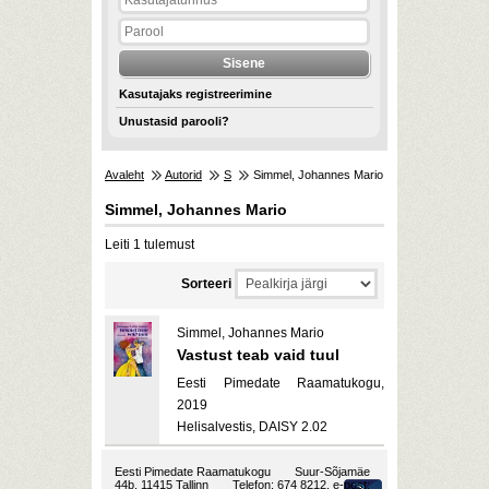
Kasutajaks registreerimine
Unustasid parooli?
Avaleht
Autorid
S
Simmel, Johannes Mario
Simmel, Johannes Mario
Leiti 1 tulemust
Sorteeri
Simmel, Johannes Mario
Vastust teab vaid tuul
Eesti Pimedate Raamatukogu,
2019
Helisalvestis, DAISY 2.02
Eesti Pimedate Raamatukogu
Suur-Sõjamäe
44b, 11415 Tallinn
Telefon: 674 8212, e-post: