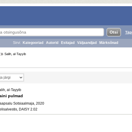
Täp
Sirvi:
Kategooriad
Autorid
Esitajad
Väljaandjad
Märksõnad
Salih, al-Tayyib
lih, al-Tayyib
aini pulmad
aapsalu Sotsiaalmaja, 2020
elisalvestis, DAISY 2.02