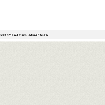
lefon: 674 8212, e-post:
laenutus@rara.ee