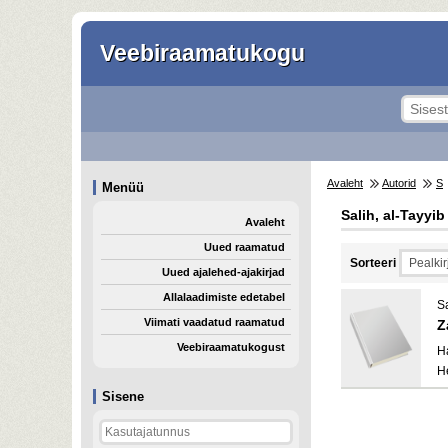
Veebiraamatukogu
Avaleht
Autorid
S
Menüü
Salih, al-Tayyib
Avaleht
Uued raamatud
Sorteeri
Uued ajalehed-ajakirjad
Allalaadimiste edetabel
Sa
Viimati vaadatud raamatud
Z
Veebiraamatukogust
H
H
Sisene