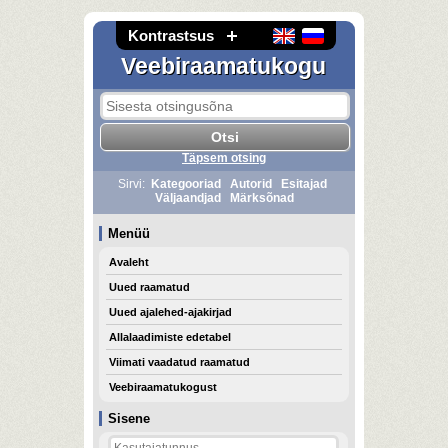
Kontrastsus
Veebiraamatukogu
Täpsem otsing
Sirvi:
Kategooriad
Autorid
Esitajad
Väljaandjad
Märksõnad
Menüü
Avaleht
Uued raamatud
Uued ajalehed-ajakirjad
Allalaadimiste edetabel
Viimati vaadatud raamatud
Veebiraamatukogust
Sisene