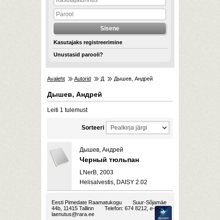
Kasutajaks registreerimine
Unustasid parooli?
Avaleht
Autorid
Д
Дышев, Андрей
Дышев, Андрей
Leiti 1 tulemust
Sorteeri
Дышев, Андрей
Черный тюльпан
LNerB, 2003
Helisalvestis, DAISY 2.02
Eesti Pimedate Raamatukogu
Suur-Sõjamäe
44b, 11415 Tallinn
Telefon: 674 8212, e-post:
laenutus@rara.ee