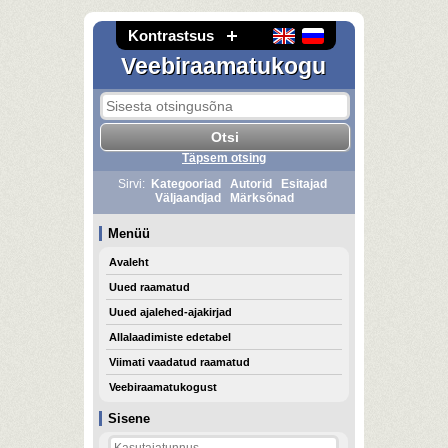
Kontrastsus
Veebiraamatukogu
Täpsem otsing
Sirvi:
Kategooriad
Autorid
Esitajad
Väljaandjad
Märksõnad
Menüü
Avaleht
Uued raamatud
Uued ajalehed-ajakirjad
Allalaadimiste edetabel
Viimati vaadatud raamatud
Veebiraamatukogust
Sisene