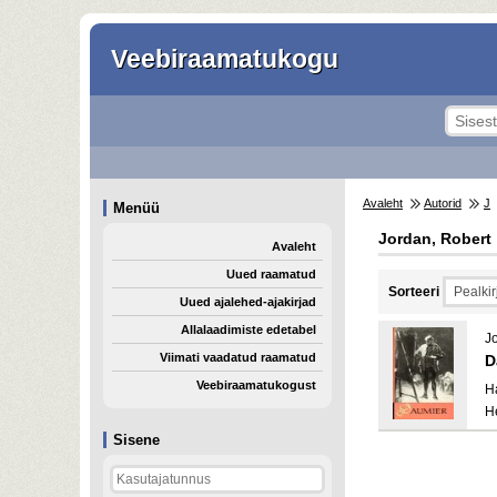
Veebiraamatukogu
Avaleht
Autorid
J
Menüü
Jordan, Robert
Avaleht
Uued raamatud
Sorteeri
Uued ajalehed-ajakirjad
Allalaadimiste edetabel
J
Viimati vaadatud raamatud
D
Veebiraamatukogust
H
H
Sisene