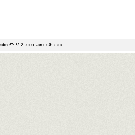
lefon: 674 8212, e-post:
laenutus@rara.ee