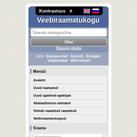
Kontrastsus
Veebiraamatukogu
Täpsem otsing
Sirvi:
Kategooriad
Autorid
Esitajad
Väljaandjad
Märksõnad
Menüü
Avaleht
Uued raamatud
Uued ajalehed-ajakirjad
Allalaadimiste edetabel
Viimati vaadatud raamatud
Veebiraamatukogust
Sisene