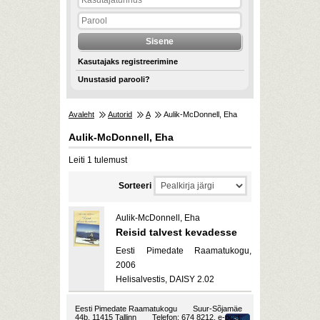
Kasutajaks registreerimine
Unustasid parooli?
Avaleht
Autorid
A
Aulik-McDonnell, Eha
Aulik-McDonnell, Eha
Leiti 1 tulemust
Sorteeri
Aulik-McDonnell, Eha
Reisid talvest kevadesse
Eesti Pimedate Raamatukogu,
2006
Helisalvestis, DAISY 2.02
Eesti Pimedate Raamatukogu
Suur-Sõjamäe
44b, 11415 Tallinn
Telefon: 674 8212, e-post: