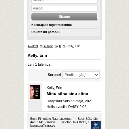
Kasutajaks registreerimine
Unustasid parooli?
Avaleht
Autorid
K
Kelly, Erin
Kelly, Erin
Leiti 1 tulemust
Sorteeri
Kelly, Erin
Minu sõna sinu sõna
Haapsalu Sotsiaalmaja, 2021
Helisalvestis, DAISY 2.02
Eesti Pimedate Raamatukogu
Suur-Sõjamäe
44b, 11415 Tallinn
Telefon: 674 8212, e-post:
laenutus@rara.ee