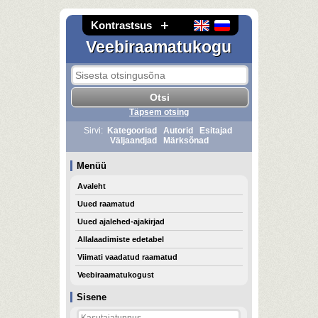
Kontrastsus
Veebiraamatukogu
Täpsem otsing
Sirvi:
Kategooriad
Autorid
Esitajad
Väljaandjad
Märksõnad
Menüü
Avaleht
Uued raamatud
Uued ajalehed-ajakirjad
Allalaadimiste edetabel
Viimati vaadatud raamatud
Veebiraamatukogust
Sisene