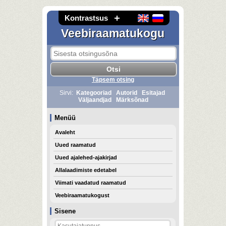
Kontrastsus
Veebiraamatukogu
Täpsem otsing
Sirvi:
Kategooriad
Autorid
Esitajad
Väljaandjad
Märksõnad
Menüü
Avaleht
Uued raamatud
Uued ajalehed-ajakirjad
Allalaadimiste edetabel
Viimati vaadatud raamatud
Veebiraamatukogust
Sisene