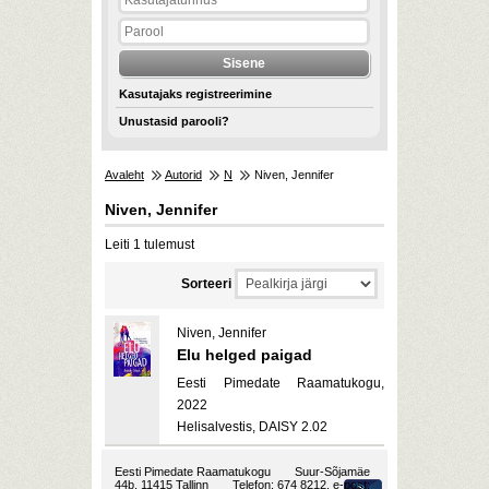
Kasutajaks registreerimine
Unustasid parooli?
Avaleht
Autorid
N
Niven, Jennifer
Niven, Jennifer
Leiti 1 tulemust
Sorteeri
Niven, Jennifer
Elu helged paigad
Eesti Pimedate Raamatukogu,
2022
Helisalvestis, DAISY 2.02
Eesti Pimedate Raamatukogu
Suur-Sõjamäe
44b, 11415 Tallinn
Telefon: 674 8212, e-post: