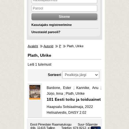
Kasutajaks registreerimine
Unustasid parooli?
Avaleht
Autorid
P
Plath, Ulrike
Plath, Ulrike
Leiti 1 tulemust
Sorteeri
Bardone, Ester ; Kannike, Anu ;
Jürjo, Inna ; Plath, Ulrike
101 Eesti toitu ja toiduainet
Haapsalu Sotsiaalmaja, 2022
Helisalvestis, DAISY 2.02
Eesti Pimedate Raamatukogu
Suur-Sõjamäe
44b, 11415 Tallinn
Telefon: 674 8212, e-post: