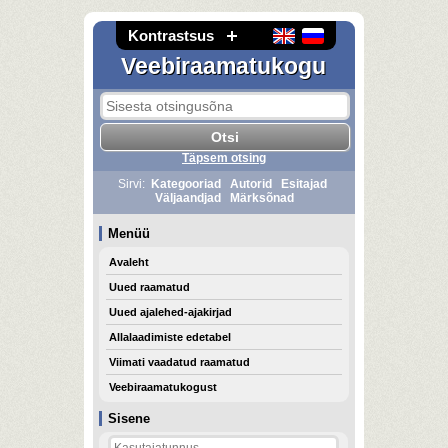
Kontrastsus
Veebiraamatukogu
Täpsem otsing
Sirvi:
Kategooriad
Autorid
Esitajad
Väljaandjad
Märksõnad
Menüü
Avaleht
Uued raamatud
Uued ajalehed-ajakirjad
Allalaadimiste edetabel
Viimati vaadatud raamatud
Veebiraamatukogust
Sisene