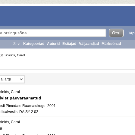
Täp
Sirvi:
Kategooriad
Autorid
Esitajad
Väljaandjad
Märksõnad
Shields, Carol
ields, Carol
ivist päevaraamatud
esti Pimedate Raamatukogu, 2001
elisalvestis, DAISY 2.02
ields, Carol
ui