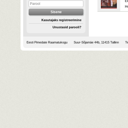
E
H
Kasutajaks registreerimine
Unustasid parooli?
Eesti Pimedate Raamatukogu
Suur-Sõjamäe 44b, 11415 Tallinn
Te