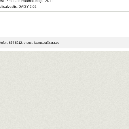
esti Pimedate Raamatukogu, 2011
elisalvestis, DAISY 2.02
lefon: 674 8212, e-post:
laenutus@rara.ee