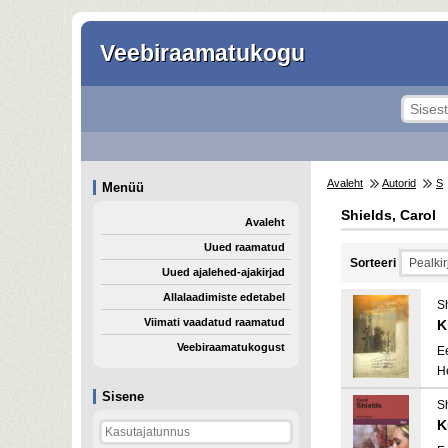
Veebiraamatukogu
Avaleht
Autorid
S
Menüü
Shields, Carol
Avaleht
Uued raamatud
Sorteeri
Uued ajalehed-ajakirjad
Allalaadimiste edetabel
Sh
Viimati vaadatud raamatud
K
Veebiraamatukogust
E
H
Sisene
Sh
K