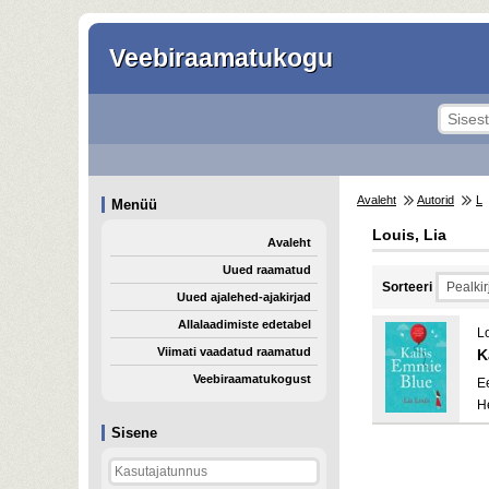
Veebiraamatukogu
Avaleht
Autorid
L
Menüü
Louis, Lia
Avaleht
Uued raamatud
Sorteeri
Uued ajalehed-ajakirjad
Allalaadimiste edetabel
Lo
Viimati vaadatud raamatud
K
Veebiraamatukogust
E
H
Sisene