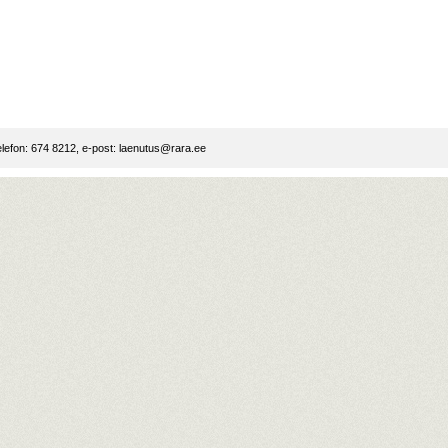
lefon: 674 8212, e-post:
laenutus@rara.ee