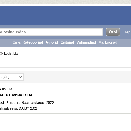
Täp
Sirvi:
Kategooriad
Autorid
Esitajad
Väljaandjad
Märksõnad
Louis, Lia
uis, Lia
allis Emmie Blue
esti Pimedate Raamatukogu, 2022
elisalvestis, DAISY 2.02