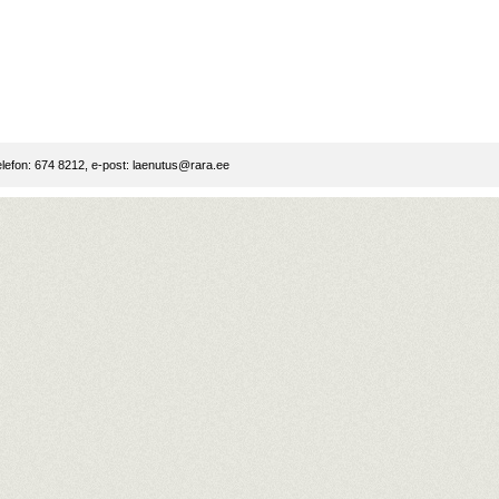
lefon: 674 8212, e-post:
laenutus@rara.ee