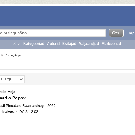
Täp
Sirvi:
Kategooriad
Autorid
Esitajad
Väljaandjad
Märksõnad
Portin, Anja
rtin, Anja
aadio Popov
esti Pimedate Raamatukogu, 2022
elisalvestis, DAISY 2.02