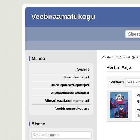
Veebiraamatukogu
Avaleht
Autorid
P
Menüü
Portin, Anja
Avaleht
Uued raamatud
Sorteeri
Uued ajalehed-ajakirjad
Allalaadimiste edetabel
Po
Viimati vaadatud raamatud
R
Veebiraamatukogust
E
H
Sisene