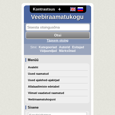
Kontrastsus
Veebiraamatukogu
Täpsem otsing
Sirvi:
Kategooriad
Autorid
Esitajad
Väljaandjad
Märksõnad
Menüü
Avaleht
Uued raamatud
Uued ajalehed-ajakirjad
Allalaadimiste edetabel
Viimati vaadatud raamatud
Veebiraamatukogust
Sisene