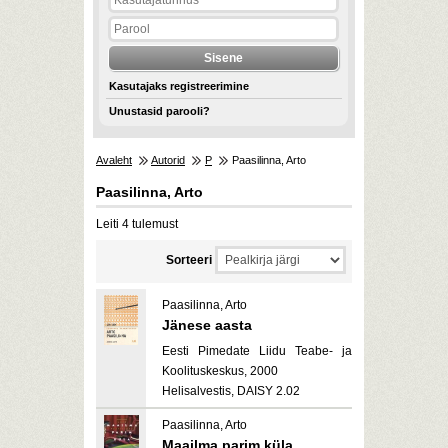
Kasutajaks registreerimine
Unustasid parooli?
Avaleht
Autorid
P
Paasilinna, Arto
Paasilinna, Arto
Leiti 4 tulemust
Sorteeri
Paasilinna, Arto
Jänese aasta
Eesti Pimedate Liidu Teabe- ja
Koolituskeskus, 2000
Helisalvestis, DAISY 2.02
Paasilinna, Arto
Maailma parim küla