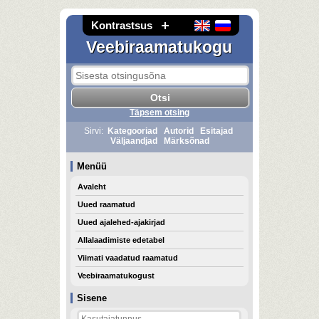
Kontrastsus
Veebiraamatukogu
Täpsem otsing
Sirvi:
Kategooriad
Autorid
Esitajad
Väljaandjad
Märksõnad
Menüü
Avaleht
Uued raamatud
Uued ajalehed-ajakirjad
Allalaadimiste edetabel
Viimati vaadatud raamatud
Veebiraamatukogust
Sisene