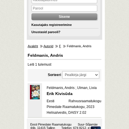
Kasutajaks registreerimine
Unustasid parooli?
Avaleht
Autorid
F
Feldmanis, Andris
Feldmanis, Andris
Leiti 1 tulemust
Sorteeri
Feldmanis, Andris ; Ulman, Livia
Erik Kivisüda
Eesti Rahvusraamatukogu
Pimedate Raamatukogu, 2023
Helisalvestis, DAISY 2.02
Eesti Pimedate Raamatukogu
Suur-Sõjamäe
44b, 11415 Tallinn
Telefon: 674 8212, e-post: